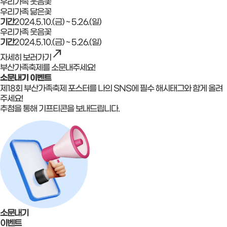
우리가족 웃음꽃
우리가족 닮은꽃
기간
2024.5.10.(금) ~ 5.26.(일)
우리가족 웃음꽃
기간
2024.5.10.(금) ~ 5.26.(일)
north_east
자세히 보러가기
부산가족축제를 소문내주세요!
소문내기 이벤트
제18회 부산가족축제 포스터를 나의 SNS에 필수 해시태그와 함게 올려
주세요!
추첨을 통해 기프티콘을 보내드립니다.
소문내기
이벤트