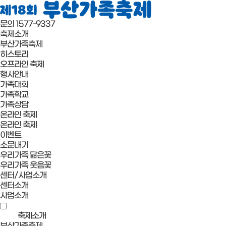
문의 1577-9337
축제소개
부산가족축제
히스토리
오프라인 축제
행사안내
가족대회
가족학교
가족상담
온라인 축제
온라인 축제
이벤트
소문내기
우리가족 닮은꽃
우리가족 웃음꽃
센터/사업소개
센터소개
사업소개
축제소개
부산가족축제