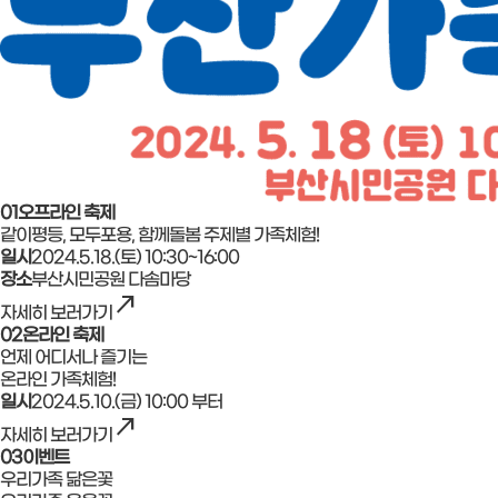
01
오프라인 축제
같이평등, 모두포용, 함께돌봄 주제별 가족체험!
일시
2024.5.18.(토) 10:30~16:00
장소
부산시민공원 다솜마당
north_east
자세히 보러가기
02
온라인 축제
언제 어디서나 즐기는
온라인 가족체험!
일시
2024.5.10.(금) 10:00 부터
north_east
자세히 보러가기
03
이벤트
우리가족 닮은꽃