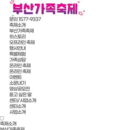
문의 1577-9337
축제소개
부산가족축제
히스토리
오프라인 축제
행사안내
특별체험
가족상담
온라인 축제
온라인 축제
이벤트
소문내기
영상공모전
듣고 싶은 말
센터/사업소개
센터소개
사업소개
축제소개
부산가족축제