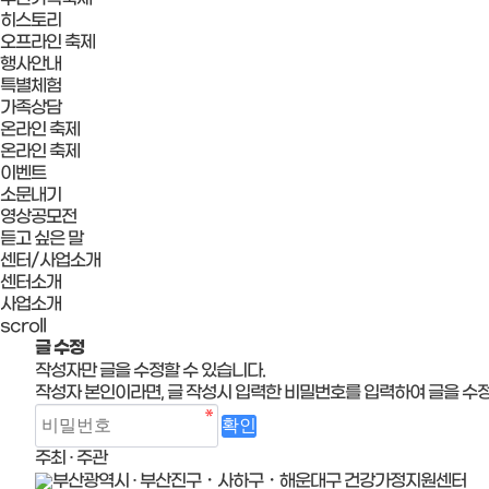
히스토리
오프라인 축제
행사안내
특별체험
가족상담
온라인 축제
온라인 축제
이벤트
소문내기
영상공모전
듣고 싶은 말
센터/사업소개
센터소개
사업소개
scroll
글 수정
작성자만 글을 수정할 수 있습니다.
작성자 본인이라면, 글 작성시 입력한 비밀번호를 입력하여 글을 수정
주최 · 주관
부산광역시 · 부산진구・사하구・해운대구 건강가정지원센터