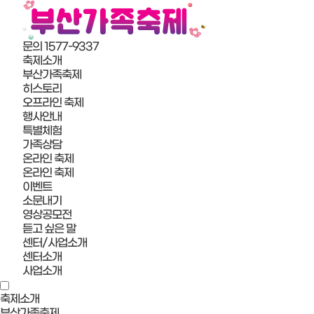
문의 1577-9337
축제소개
부산가족축제
히스토리
오프라인 축제
행사안내
특별체험
가족상담
온라인 축제
온라인 축제
이벤트
소문내기
영상공모전
듣고 싶은 말
센터/사업소개
센터소개
사업소개
축제소개
부산가족축제