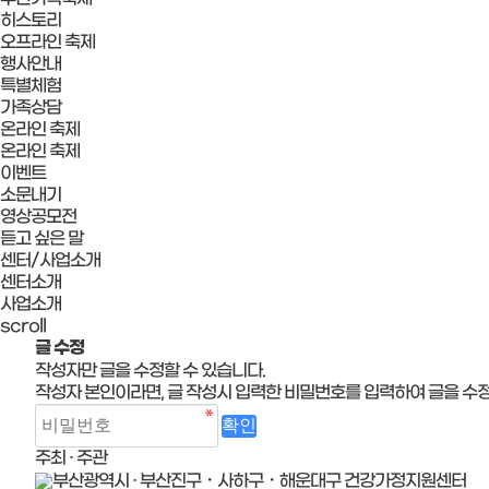
히스토리
오프라인 축제
행사안내
특별체험
가족상담
온라인 축제
온라인 축제
이벤트
소문내기
영상공모전
듣고 싶은 말
센터/사업소개
센터소개
사업소개
scroll
글 수정
작성자만 글을 수정할 수 있습니다.
작성자 본인이라면, 글 작성시 입력한 비밀번호를 입력하여 글을 수정
주최 · 주관
부산광역시 · 부산진구・사하구・해운대구 건강가정지원센터