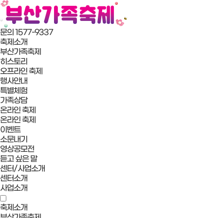
문의 1577-9337
축제소개
부산가족축제
히스토리
오프라인 축제
행사안내
특별체험
가족상담
온라인 축제
온라인 축제
이벤트
소문내기
영상공모전
듣고 싶은 말
센터/사업소개
센터소개
사업소개
축제소개
부산가족축제