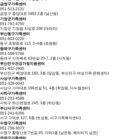
금정구가족센터
051-513-2131
금정구 중앙대로 1992,2층 (남산동)
기장군가족센터
051-792-4750
기장군 기장읍 차성로 206 (대라리)
부산동구가족센터
051-603-0220
동구 초량중로 113, 3~4층 (초량동)
동래구가족센터
051-506-5766
동래구 사직북로 63번길 20-7, 2층 (사직동)
부산진구건강가정지원센터
051-802-2900
부산진구 백양대로 160, 3층 (당감동, 부산진구 여성가족 문화센터)
사상구가족센터
051-328-0042
사상구 가야대로 196번길 51, 4층 (학장동, 다누림센터)
사하구가족센터
051-203-4588
사하구 하신번영로 245, 3층 (하단동)
부산서구가족센터
051-241-6200
서구 구덕로 127, 6층 (토성동, 서구가족복지센터)
수영구가족센터
051-758-3073
수영구 황령산로 7번길 45, 지하1층 (남천동, 헤리티지 남천)
연제구가족센터