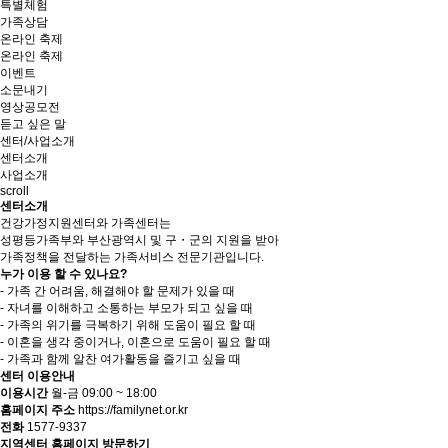
특별체험
가족상담
온라인 축제
온라인 축제
이벤트
소문내기
영상공모전
듣고 싶은 말
센터/사업소개
센터소개
사업소개
scroll
센터소개
건강가정지원센터와 가족센터는
성평등가족부와 부산광역시 및 구・군의 지원을 받아
가족정책을 전달하는 가족서비스 전문기관입니다.
누가 이용 할 수 있나요?
- 가족 간 어려움, 해결해야 할 문제가 있을 때
- 자녀를 이해하고 소통하는 부모가 되고 싶을 때
- 가족의 위기를 극복하기 위해 도움이 필요 할 때
- 이혼을 생각 중이거나, 이혼으로 도움이 필요 할 때
- 가족과 함께 알찬 여가활동을 즐기고 싶을 때
센터 이용안내
이용시간
월-금 09:00 ~ 18:00
홈페이지 주소
https://familynet.or.kr
전화
1577-9337
지역센터 홈페이지 방문하기