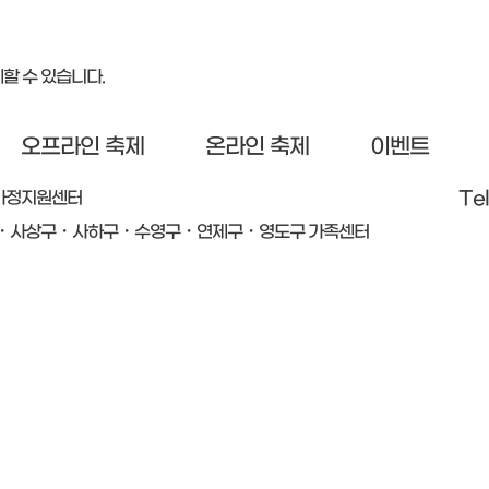
할 수 있습니다.
오프라인 축제
온라인 축제
이벤트
가정지원센터
Te
・사상구・사하구・수영구・연제구・영도구 가족센터