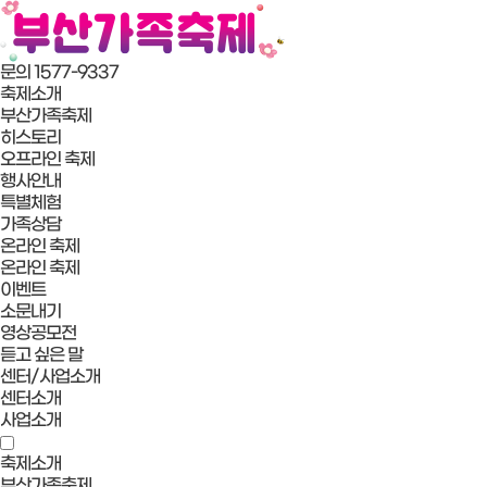
문의 1577-9337
축제소개
부산가족축제
히스토리
오프라인 축제
행사안내
특별체험
가족상담
온라인 축제
온라인 축제
이벤트
소문내기
영상공모전
듣고 싶은 말
센터/사업소개
센터소개
사업소개
축제소개
부산가족축제