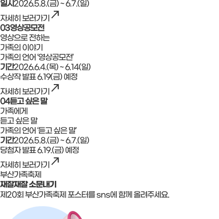
일시
2026.5.8.(금) ~ 6.7.(일)
north_east
자세히 보러가기
03
영상공모전
영상으로 전하는
가족의 이야기
가족의 언어 ‘영상공모전’
기간
2026.6.4.(목) ~ 6.14(일)
수상작 발표 6.19(금) 예정
north_east
자세히 보러가기
04
듣고 싶은 말
가족에게
듣고 싶은 말
가족의 언어 ‘듣고 싶은 말’
기간
2026.5.8.(금) ~ 6.7.(일)
당첨자 발표 6.19.(금) 예정
north_east
자세히 보러가기
부산가족축제
재잘재잘 소문내기
제20회 부산가족축제 포스터를 sns에 함께 올려주세요.