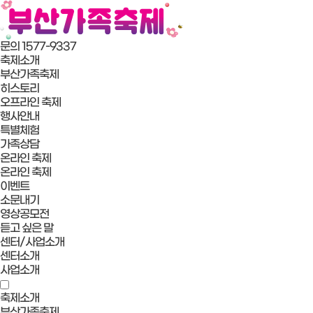
문의 1577-9337
축제소개
부산가족축제
히스토리
오프라인 축제
행사안내
특별체험
가족상담
온라인 축제
온라인 축제
이벤트
소문내기
영상공모전
듣고 싶은 말
센터/사업소개
센터소개
사업소개
축제소개
부산가족축제