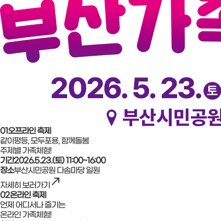
01
오프라인 축제
같이평등, 모두포용, 함께돌봄
주제별 가족체험!
기간
2026.5.23.(토) 11:00~16:00
장소
부산시민공원 다솜마당 일원
north_east
자세히 보러가기
02
온라인 축제
언제 어디서나 즐기는
온라인 가족체험!