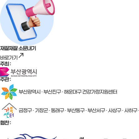
재잘재잘 소문내기
north_east
바로가기
주최 :
주관 :
부산광역시 · 부산진구 · 해운대구 건강가정지원센터
금정구 · 기장군 · 동래구 · 부산동구 · 부산서구 · 사상구 · 사하구
협찬 :